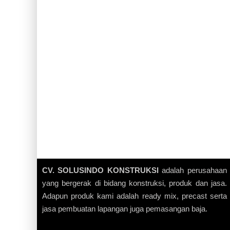
CV. SOLUSINDO KONSTRUKSI
adalah perusahaan
yang bergerak di bidang konstruksi, produk dan jasa.
Adapun produk kami adalah ready mix, precast serta
jasa pembuatan lapangan juga pemasangan baja.