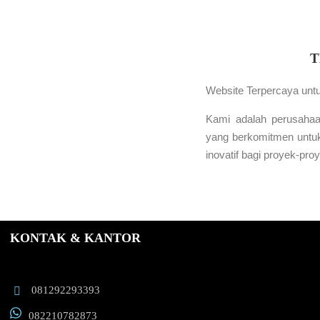
T
Website Terpercaya unt
Kami adalah perusahaa
yang berkomitmen untuk
inovatif bagi proyek-pro
KONTAK & KANTOR
081292293393
082210782873