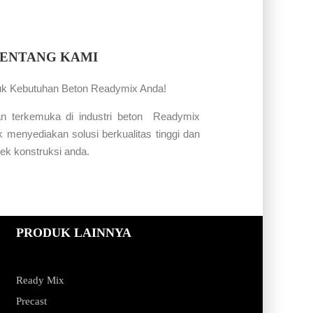
ENTANG KAMI
uk Kebutuhan Beton Readymix Anda!
n terkemuka di industri beton Readymix
 menyediakan solusi berkualitas tinggi dan
yek konstruksi anda.
PRODUK LAINNYA
Ready Mix
Precast