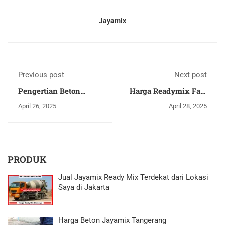
Jayamix
Previous post
Next post
Pengertian Beton
Harga Readymix Fast
Ready Mix Supplier
Track - Jual Cor
April 26, 2025
April 28, 2025
Beton Ready Mix
Jayamix 3 Hari Kering
Murah
2026
PRODUK
Jual Jayamix Ready Mix Terdekat dari Lokasi
Saya di Jakarta
Harga Beton Jayamix Tangerang