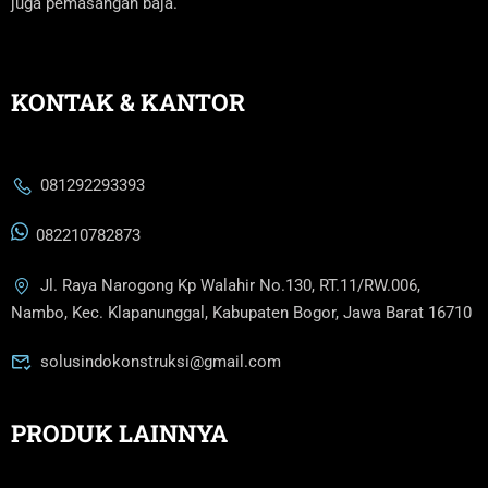
CV. SOLUSINDO KONSTRUKSI
adalah perusahaan yang
bergerak di bidang konstruksi, produk dan jasa. Adapun produk
kami adalah ready mix, precast serta jasa pembuatan lapangan
juga pemasangan baja.
KONTAK & KANTOR
081292293393
082210782873
Jl. Raya Narogong Kp Walahir No.130, RT.11/RW.006,
Nambo, Kec. Klapanunggal, Kabupaten Bogor, Jawa Barat 16710
solusindokonstruksi@gmail.com