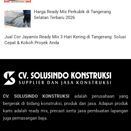
Harga Ready Mix Perkubik di Tangerang
Selatan Terbaru 2026
Jual Cor Jayamix Ready Mix 3 Hari Kering di Tangerang: Solusi
Cepat & Kokoh Proyek Anda
CV. SOLUSINDO KONSTRUKSI
adalah perusahaan yang
bergerak di bidang konstruksi, produk dan jasa. Adapun produk
kami adalah ready mix, precast serta jasa pembuatan lapangan
juga pemasangan baja.