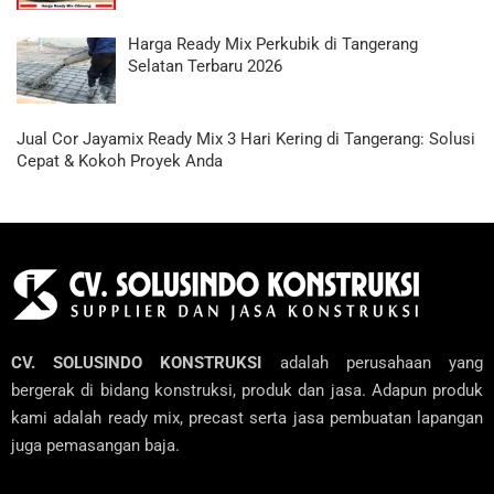
Harga Ready Mix Perkubik di Tangerang
Selatan Terbaru 2026
Jual Cor Jayamix Ready Mix 3 Hari Kering di Tangerang: Solusi
Cepat & Kokoh Proyek Anda
CV. SOLUSINDO KONSTRUKSI
adalah perusahaan yang
bergerak di bidang konstruksi, produk dan jasa. Adapun produk
kami adalah ready mix, precast serta jasa pembuatan lapangan
juga pemasangan baja.