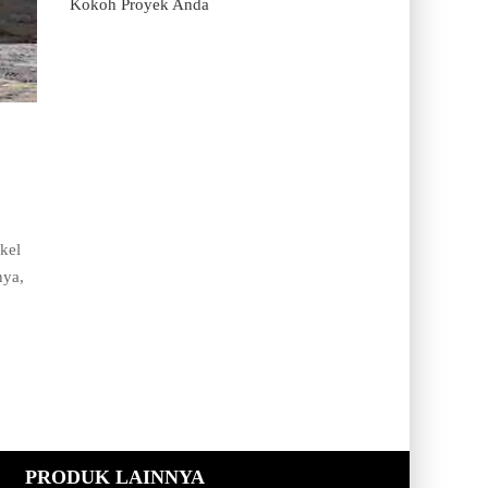
Kokoh Proyek Anda
kel
nya,
PRODUK LAINNYA