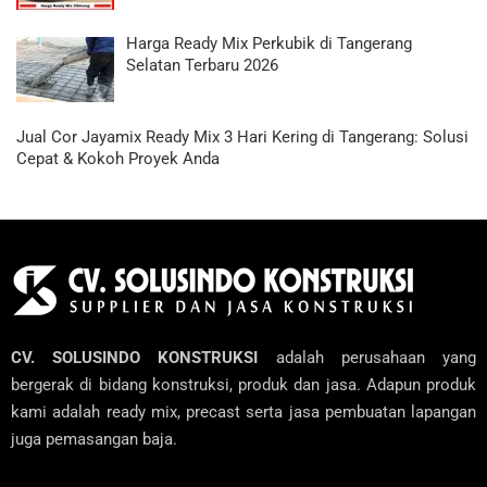
Harga Ready Mix Perkubik di Tangerang
Selatan Terbaru 2026
Jual Cor Jayamix Ready Mix 3 Hari Kering di Tangerang: Solusi
Cepat & Kokoh Proyek Anda
CV. SOLUSINDO KONSTRUKSI
adalah perusahaan yang
bergerak di bidang konstruksi, produk dan jasa. Adapun produk
kami adalah ready mix, precast serta jasa pembuatan lapangan
juga pemasangan baja.