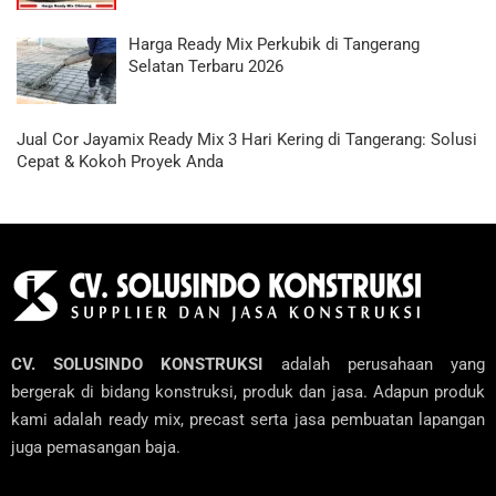
Harga Ready Mix Perkubik di Tangerang
Selatan Terbaru 2026
Jual Cor Jayamix Ready Mix 3 Hari Kering di Tangerang: Solusi
Cepat & Kokoh Proyek Anda
CV. SOLUSINDO KONSTRUKSI
adalah perusahaan yang
bergerak di bidang konstruksi, produk dan jasa. Adapun produk
kami adalah ready mix, precast serta jasa pembuatan lapangan
juga pemasangan baja.