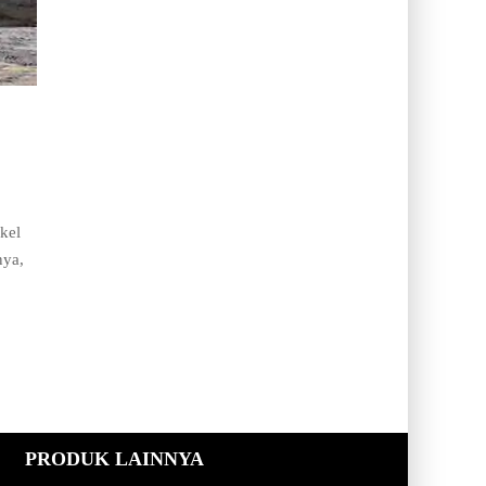
kel
nya,
PRODUK LAINNYA