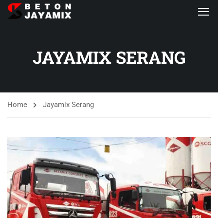
JAYAMIX SERANG
Home
Jayamix Serang