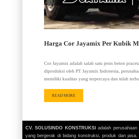
Harga Cor Jayamix Per Kubik Mu
Cor Jayamix adalah salah satu jenis beton prace
diproduksi oleh PT Jayamix Indonesia, perusaha
memiliki kualitas yang terpercaya dan telah ter
READ MORE
CV. SOLUSINDO KONSTRUKSI
adalah perusahaan
yang bergerak di bidang konstruksi, produk dan jasa.