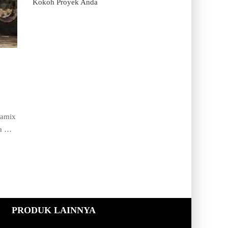
Kokoh Proyek Anda
yamix
pa …
PRODUK LAINNYA