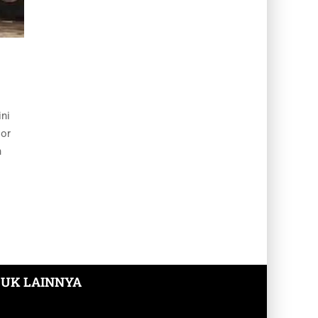
ini
Cor
h
UK LAINNYA