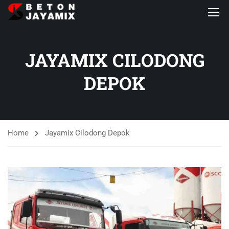
JAYAMIX CILODONG
DEPOK
Home
Jayamix Cilodong Depok