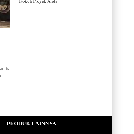
Kokoh Proyek Anda
yamix
pa …
PRODUK LAINNYA