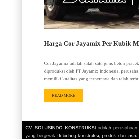
Harga Cor Jayamix Per Kubik Mu
Cor Jayamix adalah salah satu jenis beton prace
diproduksi oleh PT Jayamix Indonesia, perusaha
memiliki kualitas yang terpercaya dan telah ter
READ MORE
CV. SOLUSINDO KONSTRUKSI
adalah perusahaan
yang bergerak di bidang konstruksi, produk dan jasa.