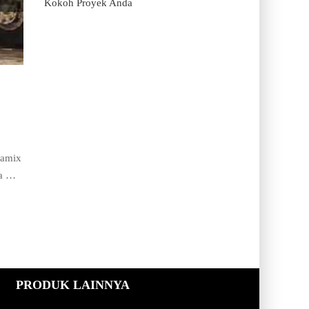
Kokoh Proyek Anda
yamix
pa …
PRODUK LAINNYA