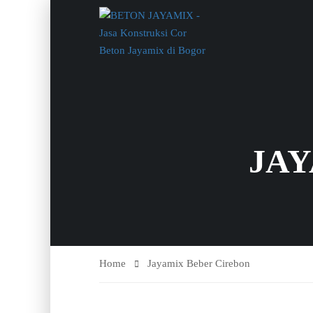
JAY
Home
Jayamix Beber Cirebon