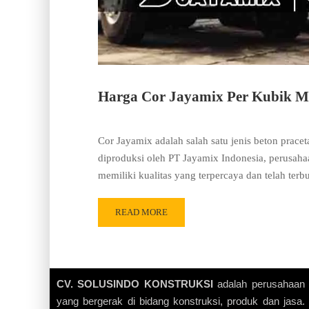
Harga Cor Jayamix Per Kubik Mu
Cor Jayamix adalah salah satu jenis beton prace
diproduksi oleh PT Jayamix Indonesia, perusaha
memiliki kualitas yang terpercaya dan telah ter
READ MORE
CV. SOLUSINDO KONSTRUKSI
adalah perusahaan
yang bergerak di bidang konstruksi, produk dan jasa.