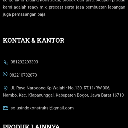
bergerak di bidang konstruksi, produk dan jasa. Adapun produk
kami adalah ready mix, precast serta jasa pembuatan lapangan
juga pemasangan baja.
KONTAK & KANTOR
081292293393
082210782873
Jl. Raya Narogong Kp Walahir No.130, RT.11/RW.006,
Nambo, Kec. Klapanunggal, Kabupaten Bogor, Jawa Barat 16710
solusindokonstruksi@gmail.com
PRODUK LAINNYA