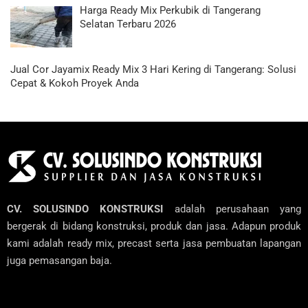
Harga Ready Mix Perkubik di Tangerang
Selatan Terbaru 2026
Jual Cor Jayamix Ready Mix 3 Hari Kering di Tangerang: Solusi
Cepat & Kokoh Proyek Anda
CV. SOLUSINDO KONSTRUKSI
adalah perusahaan yang
bergerak di bidang konstruksi, produk dan jasa. Adapun produk
kami adalah ready mix, precast serta jasa pembuatan lapangan
juga pemasangan baja.