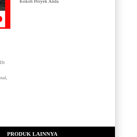
Kokoh Proyek Anda
 Di
nal,
PRODUK LAINNYA