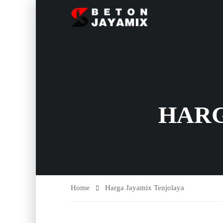
HARG
Home
Harga Jayamix Tenjolaya