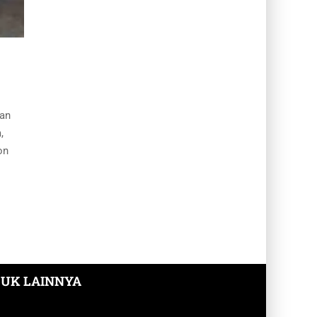
dan
,
on
UK LAINNYA