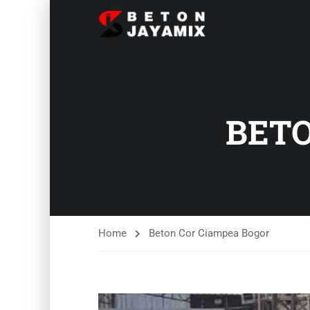
BETO
Home
Beton Cor Ciampea Bogor