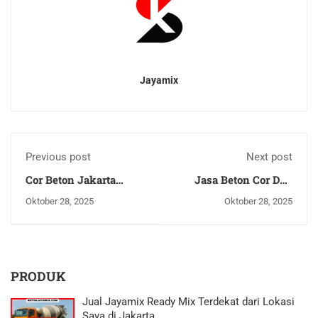
Jayamix
Previous post
Next post
Cor Beton Jakarta
Jasa Beton Cor Dak
Timur
Lantai Profesional dan
Oktober 28, 2025
Oktober 28, 2025
Berkualitas di Jakarta
Pusat, Jakarta Selatan,
Jakarta Utara, Jakarta
Barat, dan Jakarta
Timur
PRODUK
Jual Jayamix Ready Mix Terdekat dari Lokasi
Saya di Jakarta