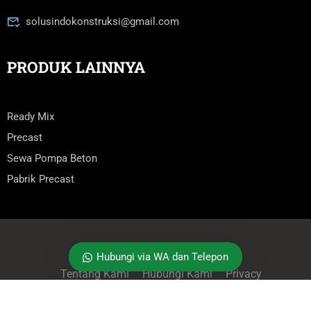
solusindokonstruksi@gmail.com
PRODUK LAINNYA
Ready Mix
Precast
Sewa Pompa Beton
Pabrik Precast
Hubungi via WA dan Telepon
SOLUSINDO
JAYAMIX
–
©
SKGROUP 2024
Tentang Kami
Hubungi Kami
Privacy
Web ini tidak berafiliasi dan mengatasnamakan PT. SCG Ready